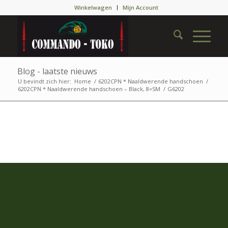
Winkelwagen
Mijn Account
Blog - laatste nieuws
U bevindt zich hier:
Home
/
6202CPN * Naaldwerende handschoen
/
6202CPN * Naaldwerende handschoen – Black, 8=SM
/
G6202