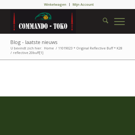
Winkelwagen
Mijn Account
Blog - laatste nieuws
U bevindt zich hier:
Home
/
11019023 * Original Reflective Buff * K28
/
reflective.20buff[1]