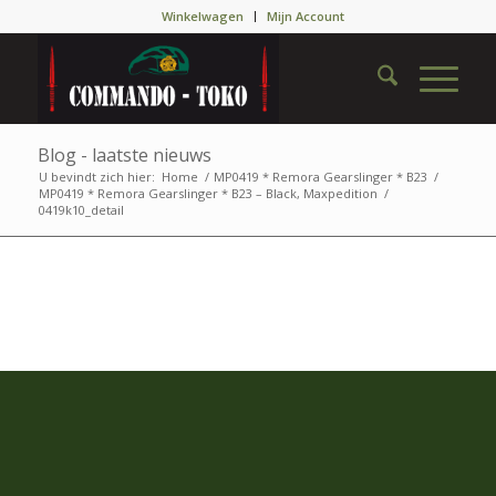
Winkelwagen
Mijn Account
Blog - laatste nieuws
U bevindt zich hier:
Home
/
MP0419 * Remora Gearslinger * B23
/
MP0419 * Remora Gearslinger * B23 – Black, Maxpedition
/
0419k10_detail