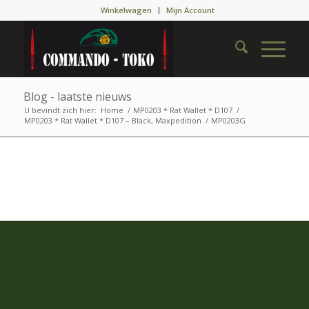
Winkelwagen
Mijn Account
Blog - laatste nieuws
U bevindt zich hier:
Home
/
MP0203 * Rat Wallet * D107
/
MP0203 * Rat Wallet * D107 – Black, Maxpedition
/
MP0203G