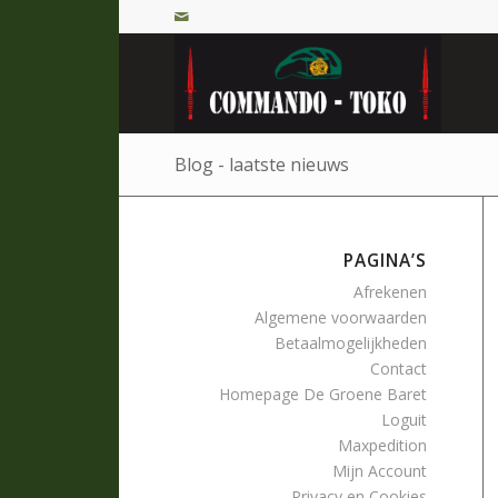
Blog - laatste nieuws
PAGINA’S
Afrekenen
Algemene voorwaarden
Betaalmogelijkheden
Contact
Homepage De Groene Baret
Loguit
Maxpedition
Mijn Account
Privacy en Cookies