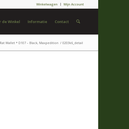
Winkelwagen
Mijn Account
 de Winkel
Informatie
Contact
Rat Wallet * D107 – Black, Maxpedition
/
0203k6_detail