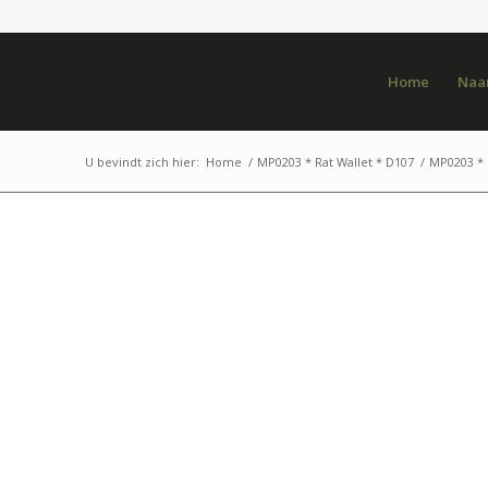
Home
Naar
U bevindt zich hier:
Home
/
MP0203 * Rat Wallet * D107
/
MP0203 * 