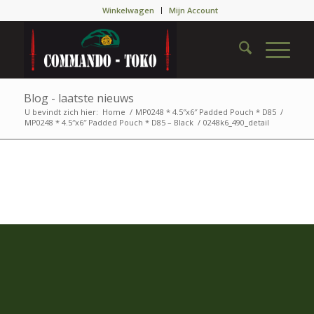
Winkelwagen
Mijn Account
Blog - laatste nieuws
U bevindt zich hier:
Home
/
MP0248 * 4.5″x6″ Padded Pouch * D85
/
MP0248 * 4.5″x6″ Padded Pouch * D85 – Black
/
0248k6_490_detail