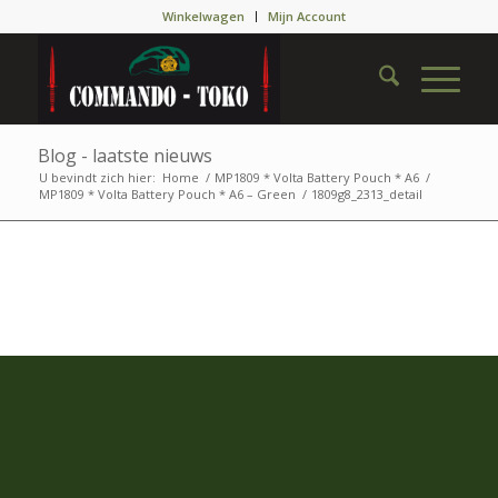
Winkelwagen
Mijn Account
Blog - laatste nieuws
U bevindt zich hier:
Home
/
MP1809 * Volta Battery Pouch * A6
/
MP1809 * Volta Battery Pouch * A6 – Green
/
1809g8_2313_detail