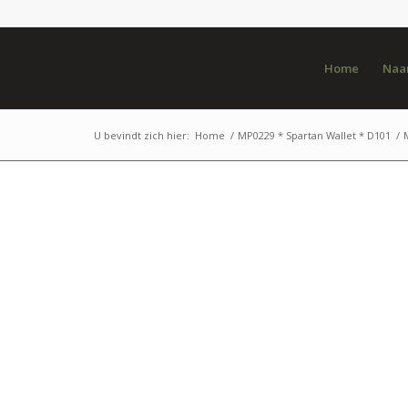
Home
Naar
U bevindt zich hier:
Home
/
MP0229 * Spartan Wallet * D101
/