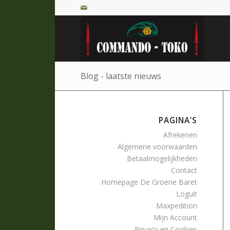
Blog - laatste nieuws
PAGINA’S
Afrekenen
Algemene voorwaarden
Betaalmogelijkheden
Contact
Homepage De Groene Baret
Loguit
Maxpedition
Mijn Account
Privacy en Cookies