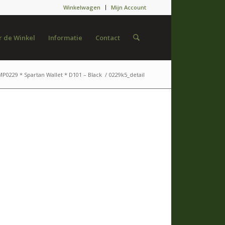
Winkelwagen
Mijn Account
 de Winkel
Informatie
Contact
MP0229 * Spartan Wallet * D101 – Black
/
0229k5_detail