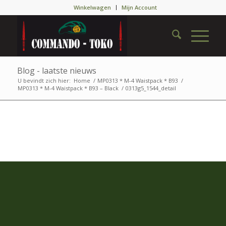
Winkelwagen
Mijn Account
Blog - laatste nieuws
U bevindt zich hier:
Home
/
MP0313 * M-4 Waistpack * B93
/
MP0313 * M-4 Waistpack * B93 – Black
/
0313g5_1544_detail