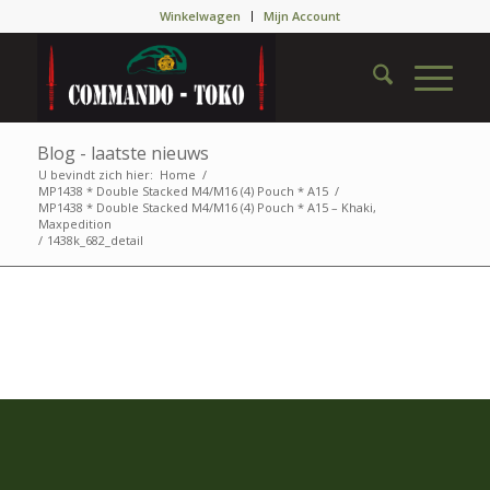
Winkelwagen
Mijn Account
Blog - laatste nieuws
U bevindt zich hier:
Home
/
MP1438 * Double Stacked M4/M16 (4) Pouch * A15
/
MP1438 * Double Stacked M4/M16 (4) Pouch * A15 – Khaki,
Maxpedition
/
1438k_682_detail