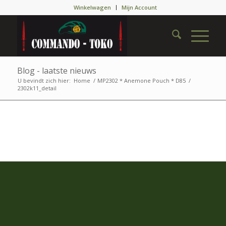
Winkelwagen
Mijn Account
Blog - laatste nieuws
U bevindt zich hier:
Home
/
MP2302 * Anemone Pouch * D85
/
2302k11_detail