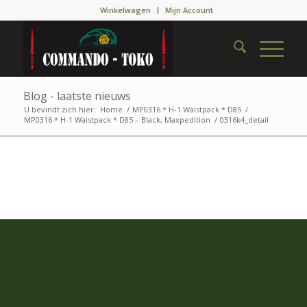
Winkelwagen
Mijn Account
Blog - laatste nieuws
U bevindt zich hier:
Home
/
MP0316 * H-1 Waistpack * D85
/
MP0316 * H-1 Waistpack * D85 – Black, Maxpedition
/
0316k4_detail