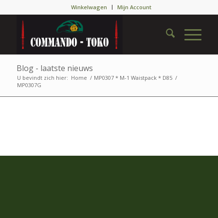
Winkelwagen
Mijn Account
Blog - laatste nieuws
U bevindt zich hier:
Home
/
MP0307 * M-1 Waistpack * D85
/
MP0307G