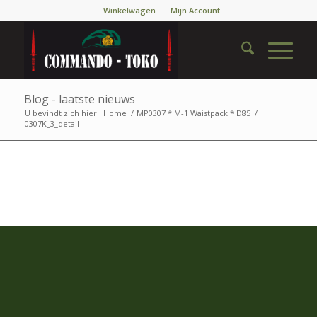
Winkelwagen
Mijn Account
Blog - laatste nieuws
U bevindt zich hier:
Home
/
MP0307 * M-1 Waistpack * D85
/
0307K_3_detail