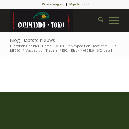
Winkelwagen
Mijn Account
Blog - laatste nieuws
U bevindt zich hier:
Home
/
MP0801 * Maxpedition Traveler * B92
/
MP0801 * Maxpedition Traveler * B92 – Black
/
0801k6_1642_detail