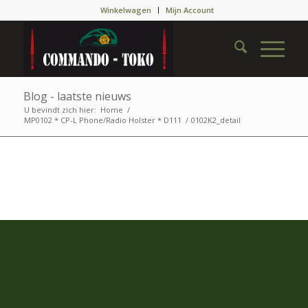
Winkelwagen
Mijn Account
Blog - laatste nieuws
U bevindt zich hier:
Home
/
MP0102 * CP-L Phone/Radio Holster * D111
/
0102K2_detail