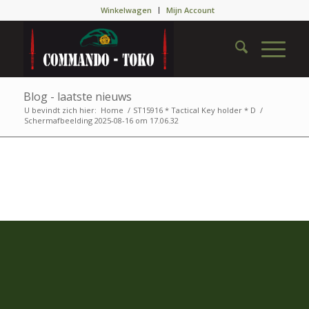
Winkelwagen
Mijn Account
Blog - laatste nieuws
U bevindt zich hier:
Home
/
ST15916 * Tactical Key holder * D
/
Scherm­afbeelding 2025-08-16 om 17.06.32