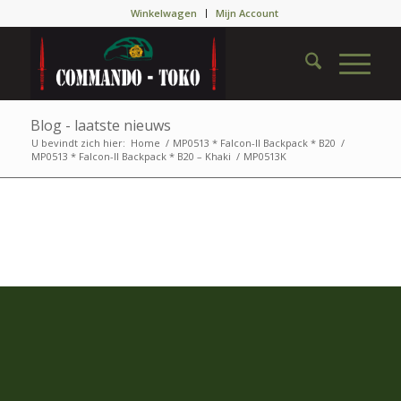
Winkelwagen
Mijn Account
Blog - laatste nieuws
U bevindt zich hier:
Home
/
MP0513 * Falcon-II Backpack * B20
/
MP0513 * Falcon-II Backpack * B20 – Khaki
/
MP0513K