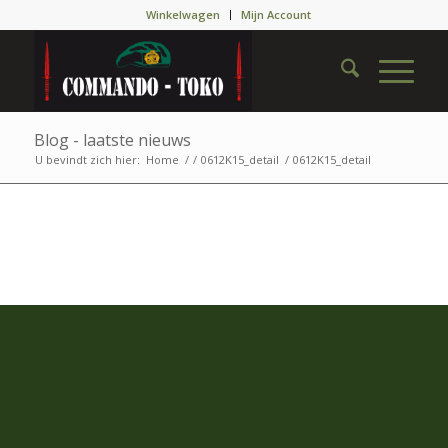
Winkelwagen
Mijn Account
Blog - laatste nieuws
U bevindt zich hier:
Home
/
/
0612K15_detail
/
0612K15_detail